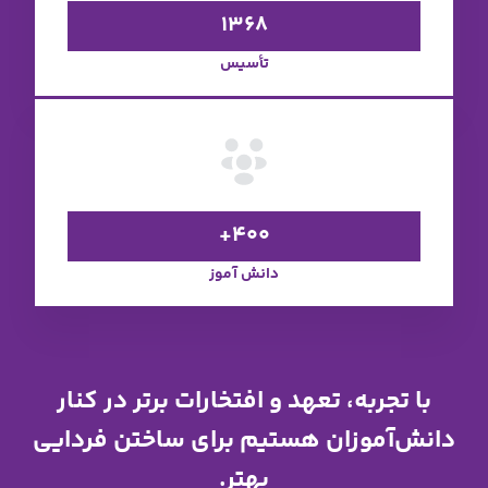
1368
أسیس
400
نش آموز
افتخارات برتر در کنار
م برای ساختن فردایی
هتر.