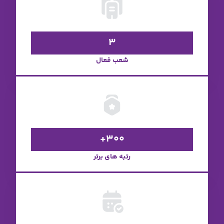
3
ب فعال
300
ه های برتر