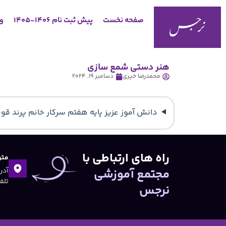
صفحه نخست
پیش ثبت نام 1406-1405
وب
هنر دستی شمع سازی
محمدرضا خیری
دسامبر 19, 2024
دانش آموز عزیز پایه هفتم سرکار خانم پرند قو
راه های ارتباطی با
متو
مجتمع آموزشی
تلفن:۴۷
نرجس