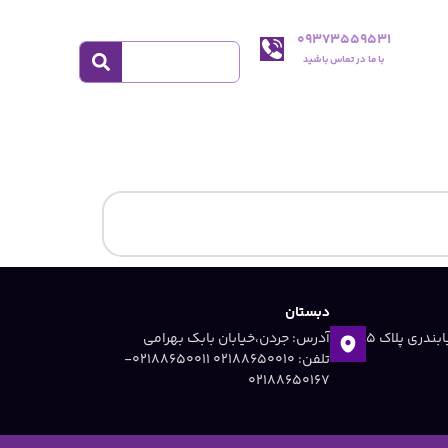
09373559531
با ما در تماس باشید
دبستان
آدرس: جردن ،خیابان دریابندری پلاک 5
آدرس: جردن،خیابان بابک بهرامی
تلفن: 02188650010 ۰۲۱۸۸۶۵۰۰۱۱-
۰۲۱۸۸۶۵۰۱۶۷