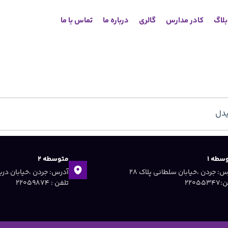
لاگ
کادر مدارس
گالری
درباره ما
تماس با ما
یدل
سطه ۱
متوسطه ۲
آدرس: جردن ،خیابان سلطانی پلاک ۲۸
۲۲۰۵۵۳
تلفن : ۲۲۰۵۹۸۷۴