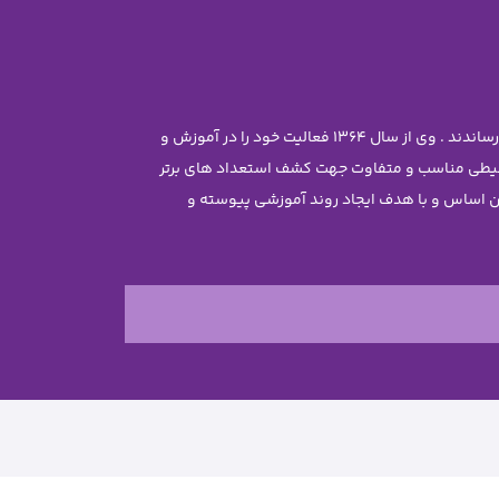
موسس مجموعه سرکار خانم معصومه جاویدی تحصیلات خود را در رشته مهندسی شیمی با رتبه ممتاز علمی در دانشگاه تهران به پایان رساندند . وی از سال 1364 فعالیت خود را در آموزش و
محیطی مناسب و متفاوت جهت کشف استعداد های برتر
ن غیر دولتی نرجس را تاسیس نمود . بر این اساس و با هدف ایجاد روند آموزشی پیوسته و