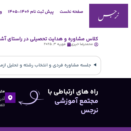
صفحه نخست
پیش ثبت نام 1406-1405
وب
کلاس مشاوره و هدایت تحصیلی در راستای آشنا
محمدرضا خیری
فوریه 3, 2025
جلسه مشاوره فردي و انتخاب رشته و تحليل ازمون هالند/مشاور
راه های ارتباطی با
متو
مجتمع آموزشی
تلفن:۴۷
نرجس