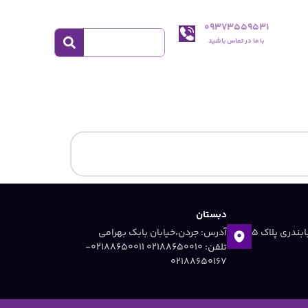
09373559531
با ما در تماس باشید
دبستان
آدرس: جردن ،خیابان دریابندری پلاک 5
آدرس: جردن،خیابان بابک بهرامی
تلفن: 02188650010 ۰۲۱۸۸۶۵۰۰۱۱-
۰۲۱۸۸۶۵۰۱۶۷