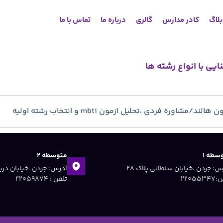
لاگ
کادر مدارس
گالری
درباره ما
تماس با ما
یی با انواع رشته ها
ه فردي ،تحليل ازمون mbti و انتخاب رشته اوليه
سطه ۱
متوسطه ۲
آدرس: جردن ،خیابان سلطانی پلاک ۲۸
۲۲۰۵۵۳
تلفن : ۲۲۰۵۹۸۷۴