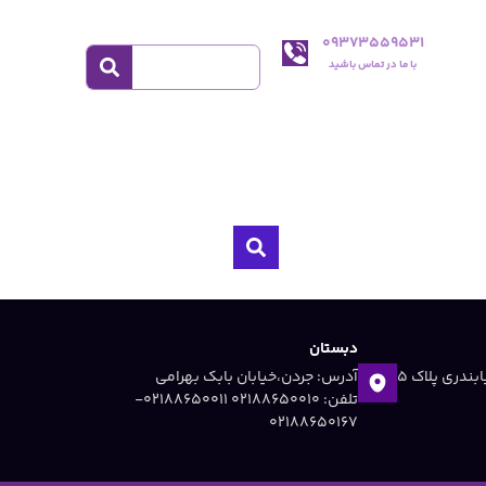
09373559531
با ما در تماس باشید
دبستان
آدرس: جردن ،خیابان دریابندری پلاک 5
آدرس: جردن،خیابان بابک بهرامی
تلفن: 02188650010 ۰۲۱۸۸۶۵۰۰۱۱-
۰۲۱۸۸۶۵۰۱۶۷