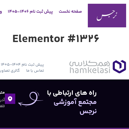
صفحه نخست
پیش ثبت نام 1406-1405
وب
Elementor #1326
پیش ثبت نام 1404-1405
تماس با ما
گالری تصاوی
راه های ارتباطی با
متو
مجتمع آموزشی
تلفن:۴۷
نرجس