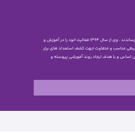
موسس مجموعه سرکار خانم معصومه جاویدی تحصیلات خود را در رشته مهندسی شیمی با رتبه ممتاز علمی در دانشگاه تهران به پایان رساندند . وی از سال 1364 فعالیت خود را در آموزش و
محیطی مناسب و متفاوت جهت کشف استعداد های برتر
ن غیر دولتی نرجس را تاسیس نمود . بر این اساس و با هدف ایجاد روند آموزشی پیوسته و