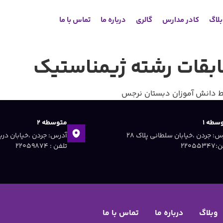
لاگ
کادر مدارس
گالری
درباره ما
تماس با ما
قات رشته ژيمناستيك
 دانش آموزان دبستان نرجس
سطه ۱
متوسطه ۲
آدرس: جردن ،خیابان سلطانی پلاک ۲۸
۲۲۰۵۵۳
تلفن : ۲۲۰۵۹۸۷۴
وبلاگ
درباره ما
تماس با ما