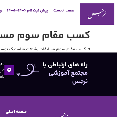
صفحه نخست
پیش ثبت نام 1406-1405
وب
كسب مقام سوم مساب
كسب مقام سوم مسابقات رشته ژيمناستيك توسط
راه های ارتباطی با
متو
مجتمع آموزشی
تلفن:۴۷
نرجس
صفحه اصلی