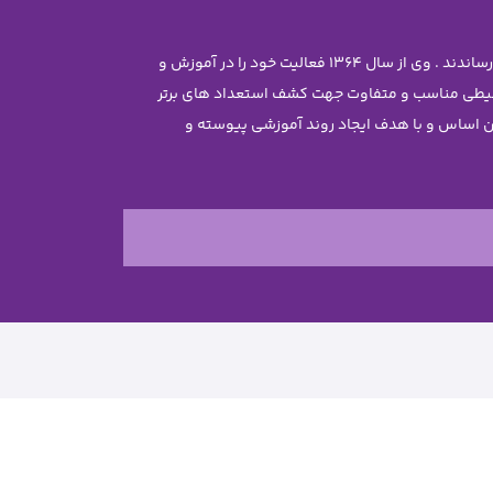
موسس مجموعه سرکار خانم معصومه جاویدی تحصیلات خود را در رشته مهندسی شیمی با رتبه ممتاز علمی در دانشگاه تهران به پایان رساندند . وی از سال 1364 فعالیت خود را در آموزش و
محیطی مناسب و متفاوت جهت کشف استعداد های برتر
ن غیر دولتی نرجس را تاسیس نمود . بر این اساس و با هدف ایجاد روند آموزشی پیوسته و