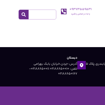
09373559531
با ما در تماس باشید
دبستان
آدرس: جردن ،خیابان دریابندری پلاک 5
آدرس: جردن،خیابان بابک بهرامی
تلفن: 02188650010 ۰۲۱۸۸۶۵۰۰۱۱-
۰۲۱۸۸۶۵۰۱۶۷