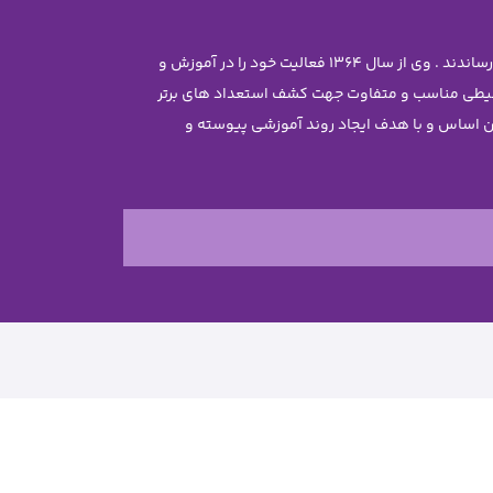
موسس مجموعه سرکار خانم معصومه جاویدی تحصیلات خود را در رشته مهندسی شیمی با رتبه ممتاز علمی در دانشگاه تهران به پایان رساندند . وی از سال 1364 فعالیت خود را در آموزش و
محیطی مناسب و متفاوت جهت کشف استعداد های برتر
ن غیر دولتی نرجس را تاسیس نمود . بر این اساس و با هدف ایجاد روند آموزشی پیوسته و