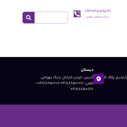
09373559531
با ما در تماس باشید
دبستان
آدرس: جردن ،خیابان دریابندری پلاک 5
آدرس: جردن،خیابان بابک بهرامی
تلفن: 02188650010 ۰۲۱۸۸۶۵۰۰۱۱-
۰۲۱۸۸۶۵۰۱۶۷