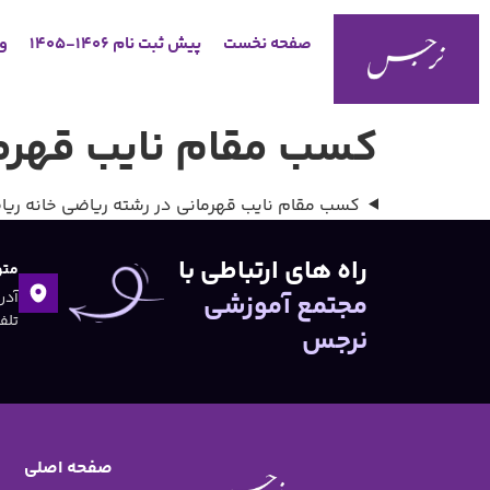
صفحه نخست
پیش ثبت نام 1406-1405
وب
کسب مقام نایب قهرم
کسب مقام نایب قهرمانی در رشته ریاضی خانه ری
راه های ارتباطی با
متو
مجتمع آموزشی
تلفن:۴۷
نرجس
صفحه اصلی