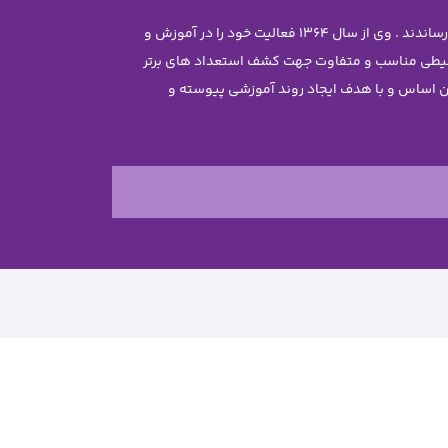
موسس مجموعه سرکار خانم معصومه جاویدی تحصیلات خود را در رشته مهندسی شیمی با رتبه ممتاز علمی در دانشگاه تهران به پایان رساندند . وی از سال 1364 فعالیت خود را در آموزش و
محیطی مناسب و متفاوت جهت کشف استعداد های برتر
ن غیر دولتی نرجس را تاسیس نمود . بر این اساس و با هدف ایجاد روند آموزشی پیوسته و