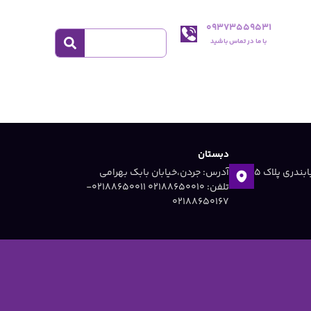
09373559531
با ما در تماس باشید
دبستان
آدرس: جردن ،خیابان دریابندری پلاک 5
آدرس: جردن،خیابان بابک بهرامی
تلفن: 02188650010 ۰۲۱۸۸۶۵۰۰۱۱-
۰۲۱۸۸۶۵۰۱۶۷