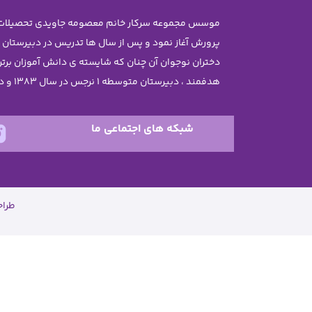
پرورش آغاز نمود و پس از سال ها تدریس در دبیرستان
هدفمند ، دبیرستان متوسطه 1 نرجس در سال 1383 و دبستان نرجس در سال 1385 تاسیس گردید .
شبکه های اجتماعی ما
طرا