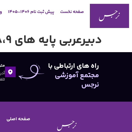
صفحه نخست
پیش ثبت نام 1406-1405
وب
دبیرعربی پایه های ۷،۸،۹ /خانم آمنه روزبهانی
راه های ارتباطی با
متو
مجتمع آموزشی
تلفن:۴۷
نرجس
صفحه اصلی