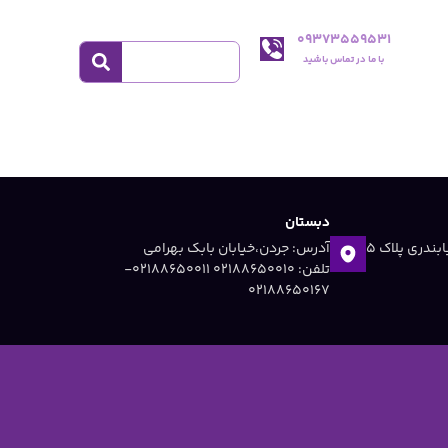
09373559531
با ما در تماس باشید
دبستان
آدرس: جردن ،خیابان دریابندری پلاک 5
آدرس: جردن،خیابان بابک بهرامی
تلفن: 02188650010 ۰۲۱۸۸۶۵۰۰۱۱-
۰۲۱۸۸۶۵۰۱۶۷