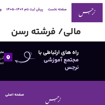
صفحه نخست
پیش ثبت نام 1406-1405
وب
مالی/ فرشته رسن
راه های ارتباطی با
متو
مجتمع آموزشی
تلفن:۴۷
نرجس
صفحه اصلی