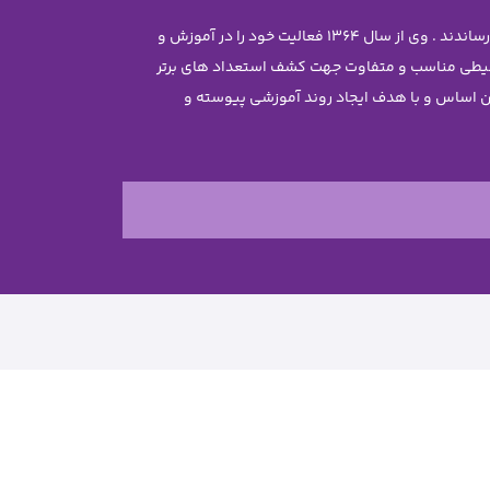
موسس مجموعه سرکار خانم معصومه جاویدی تحصیلات خود را در رشته مهندسی شیمی با رتبه ممتاز علمی در دانشگاه تهران به پایان رساندند . وی از سال 1364 فعالیت خود را در آموزش و
محیطی مناسب و متفاوت جهت کشف استعداد های برتر
ن غیر دولتی نرجس را تاسیس نمود . بر این اساس و با هدف ایجاد روند آموزشی پیوسته و