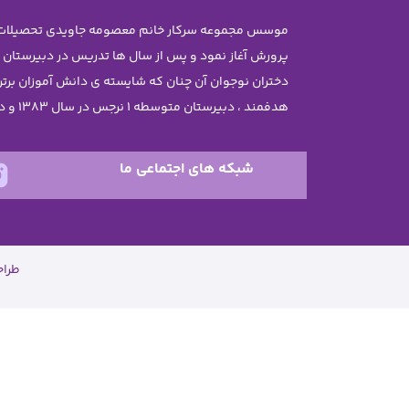
پرورش آغاز نمود و پس از سال ها تدریس در دبیرستان
هدفمند ، دبیرستان متوسطه 1 نرجس در سال 1383 و دبستان نرجس در سال 1385 تاسیس گردید .
شبکه های اجتماعی ما
طرا