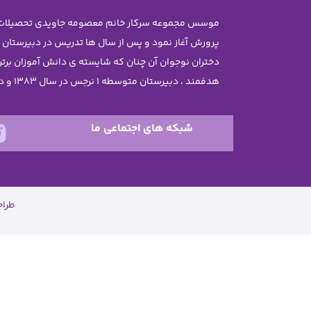
پرورش آغاز نمود و پس از سال ها تدریس در دبیرستان
هدفمند ، دبیرستان متوسطه 1 نرجس در سال 1383 و دبستان نرجس در سال 1385 تاسیس گردید .
شبکه های اجتماعی ما
طرا