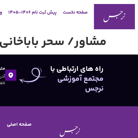
صفحه نخست
پیش ثبت نام 1406-1405
وب
مشاور/ سحر باباخانی
راه های ارتباطی با
متو
مجتمع آموزشی
تلفن:۴۷
نرجس
صفحه اصلی