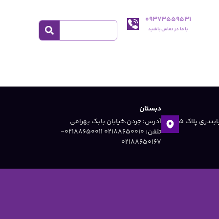
09373559531
با ما در تماس باشید
دبستان
آدرس: جردن ،خیابان دریابندری پلاک 5
آدرس: جردن،خیابان بابک بهرامی
تلفن: 02188650010 ۰۲۱۸۸۶۵۰۰۱۱-
۰۲۱۸۸۶۵۰۱۶۷