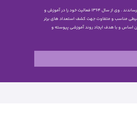
موسس مجموعه سرکار خانم معصومه جاویدی تحصیلات خود را در رشته مهندسی شیمی با رتبه ممتاز علمی در دانشگاه تهران به پایان رساندند . وی از سال 1364 فعالیت خود را در آموزش و
محیطی مناسب و متفاوت جهت کشف استعداد های برتر
ن غیر دولتی نرجس را تاسیس نمود . بر این اساس و با هدف ایجاد روند آموزشی پیوسته و