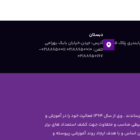
دبستان
آدرس: جردن ،خیابان دریابندری پلاک 5
آدرس: جردن،خیابان بابک بهرامی
تلفن: 02188650010 ۰۲۱۸۸۶۵۰۰۱۱-
۰۲۱۸۸۶۵۰۱۶۷
موسس مجموعه سرکار خانم معصومه جاویدی تحصیلات خود را در رشته مهندسی شیمی با رتبه ممتاز علمی در دانشگاه تهران به پایان رساندند . وی از سال 1364 فعالیت خود را در آموزش و
محیطی مناسب و متفاوت جهت کشف استعداد های برتر
ن غیر دولتی نرجس را تاسیس نمود . بر این اساس و با هدف ایجاد روند آموزشی پیوسته و