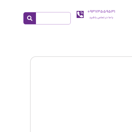
09373559531
با ما در تماس باشید