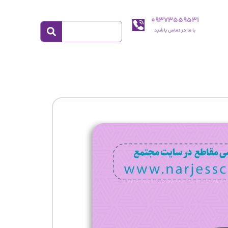
09373559531
با ما در تماس باشید