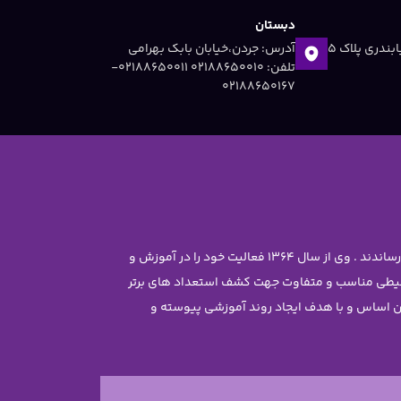
دبستان
آدرس: جردن ،خیابان دریابندری پلاک 5
آدرس: جردن،خیابان بابک بهرامی
تلفن: 02188650010 ۰۲۱۸۸۶۵۰۰۱۱-
۰۲۱۸۸۶۵۰۱۶۷
موسس مجموعه سرکار خانم معصومه جاویدی تحصیلات خود را در رشته مهندسی شیمی با رتبه ممتاز علمی در دانشگاه تهران به پایان رساندند . وی از سال 1364 فعالیت خود را در آموزش و
محیطی مناسب و متفاوت جهت کشف استعداد های برتر
ن غیر دولتی نرجس را تاسیس نمود . بر این اساس و با هدف ایجاد روند آموزشی پیوسته و