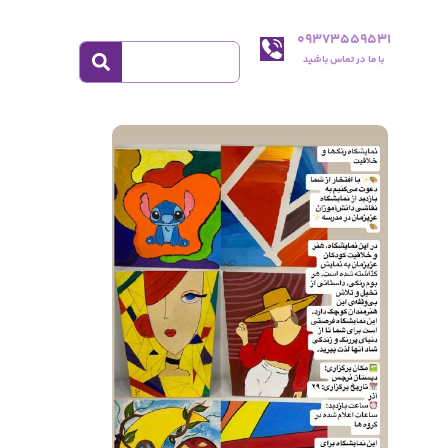
09373559531
با ما در تماس باشید