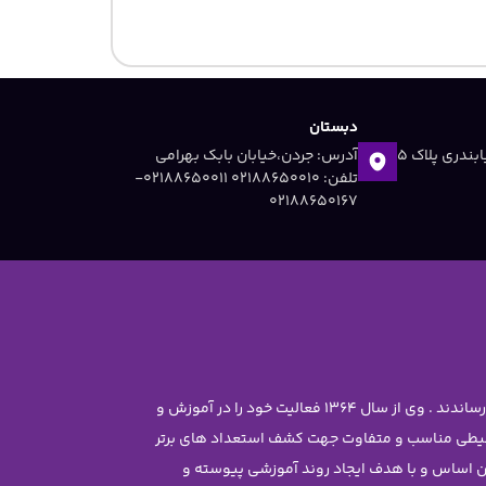
دبستان
آدرس: جردن ،خیابان دریابندری پلاک 5
آدرس: جردن،خیابان بابک بهرامی
تلفن: 02188650010 ۰۲۱۸۸۶۵۰۰۱۱-
۰۲۱۸۸۶۵۰۱۶۷
موسس مجموعه سرکار خانم معصومه جاویدی تحصیلات خود را در رشته مهندسی شیمی با رتبه ممتاز علمی در دانشگاه تهران به پایان رساندند . وی از سال 1364 فعالیت خود را در آموزش و
محیطی مناسب و متفاوت جهت کشف استعداد های برتر
ن غیر دولتی نرجس را تاسیس نمود . بر این اساس و با هدف ایجاد روند آموزشی پیوسته و