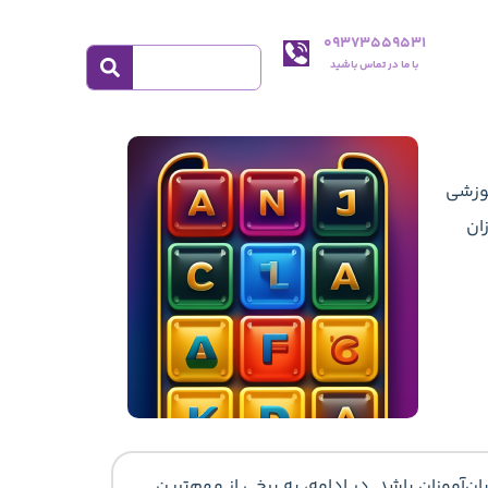
09373559531
با ما در تماس باشید
موزشی
ان
موزان باشد. در ادامه، به برخی از مهم‌ترین