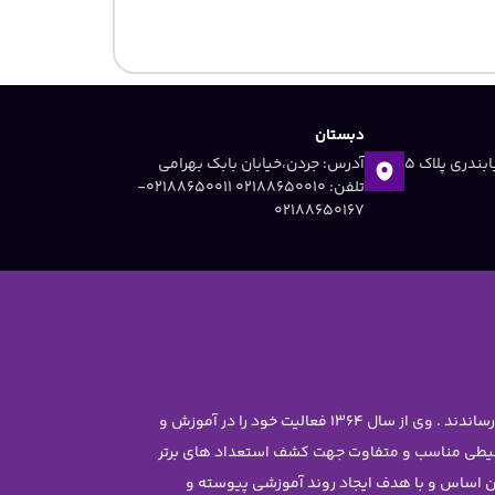
دبستان
آدرس: جردن ،خیابان دریابندری پلاک 5
آدرس: جردن،خیابان بابک بهرامی
تلفن: 02188650010 ۰۲۱۸۸۶۵۰۰۱۱-
۰۲۱۸۸۶۵۰۱۶۷
موسس مجموعه سرکار خانم معصومه جاویدی تحصیلات خود را در رشته مهندسی شیمی با رتبه ممتاز علمی در دانشگاه تهران به پایان رساندند . وی از سال 1364 فعالیت خود را در آموزش و
محیطی مناسب و متفاوت جهت کشف استعداد های برتر
ن غیر دولتی نرجس را تاسیس نمود . بر این اساس و با هدف ایجاد روند آموزشی پیوسته و